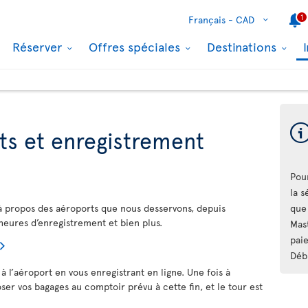
1
Français -
CAD
Réserver
Offres spéciales
Destinations
ts et enregistrement
Pour
la 
à propos des aéroports que nous desservons, depuis
que 
 heures d’enregistrement et bien plus.
Mas
paie
Déb
à l’aéroport en vous enregistrant en ligne. Une fois à
poser vos bagages au comptoir prévu à cette fin, et le tour est