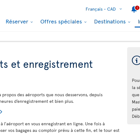
1
Français -
CAD
Réserver
Offres spéciales
Destinations
ts et enregistrement
Pour
la 
à propos des aéroports que nous desservons, depuis
que 
 heures d’enregistrement et bien plus.
Mas
paie
Déb
à l’aéroport en vous enregistrant en ligne. Une fois à
poser vos bagages au comptoir prévu à cette fin, et le tour est