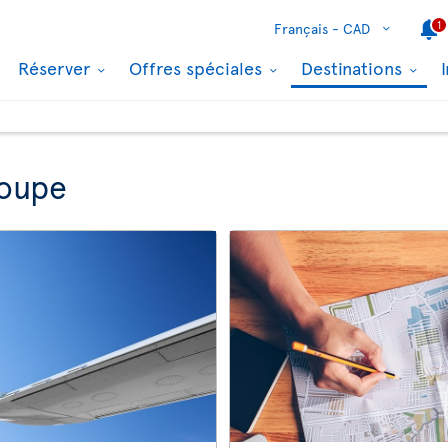
1
Français -
CAD
Réserver
Offres spéciales
Destinations
loupe