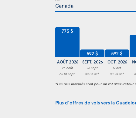
775 $
592 $
592 $
AOÛT 2026
SEPT. 2026
OCT. 2026
N
25 août
26 sept.
17 oct.
au 01 sept.
au 03 oct.
au 25 oct.
a
*Les prix indiqués sont pour un vol aller-retour e
Plus d'offres de vols vers la Guadel