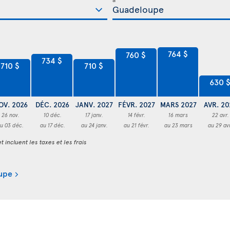
764 $
760 $
734 $
710 $
710 $
630 
OV. 2026
DÉC. 2026
JANV. 2027
FÉVR. 2027
MARS 2027
AVR. 20
26 nov.
10 déc.
17 janv.
14 févr.
16 mars
22 avr.
u 03 déc.
au 17 déc.
au 24 janv.
au 21 févr.
au 23 mars
au 29 av
t incluent les taxes et les frais
oupe