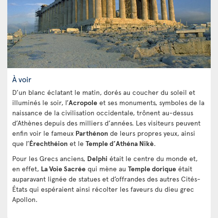
À voir
D’un blanc éclatant le matin, dorés au coucher du soleil et
illuminés le soir, l’
Acropole
et ses monuments, symboles de la
naissance de la civilisation occidentale, trônent au-dessus
d’Athènes depuis des milliers d’années. Les visiteurs peuvent
enfin voir le fameux
Parthénon
de leurs propres yeux, ainsi
que l’
Érechthéion
et le
Temple d’Athéna Nikè
.
Pour les Grecs anciens,
Delphi
était le centre du monde et,
en effet,
La Voie Sacrée
qui mène au
Temple dorique
était
auparavant lignée de statues et d’offrandes des autres Cités-
États qui espéraient ainsi récolter les faveurs du dieu grec
Apollon.