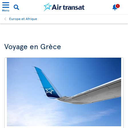
1
Menu
Europe et Afrique
Voyage en Grèce