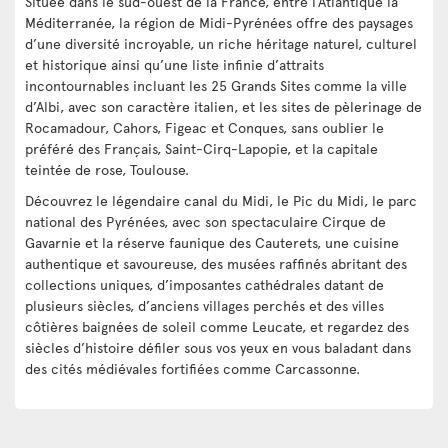
Située dans le sud-ouest de la France, entre l’Atlantique la
Méditerranée, la région de Midi-Pyrénées offre des paysages
d’une diversité incroyable, un riche héritage naturel, culturel
et historique ainsi qu’une liste infinie d’attraits
incontournables incluant les 25 Grands Sites comme la ville
d’Albi, avec son caractère italien, et les sites de pèlerinage de
Rocamadour, Cahors, Figeac et Conques, sans oublier le
préféré des Français, Saint-Cirq-Lapopie, et la capitale
teintée de rose, Toulouse.
Découvrez le légendaire canal du Midi, le Pic du Midi, le parc
national des Pyrénées, avec son spectaculaire Cirque de
Gavarnie et la réserve faunique des Cauterets, une cuisine
authentique et savoureuse, des musées raffinés abritant des
collections uniques, d’imposantes cathédrales datant de
plusieurs siècles, d’anciens villages perchés et des villes
côtières baignées de soleil comme Leucate, et regardez des
siècles d’histoire défiler sous vos yeux en vous baladant dans
des cités médiévales fortifiées comme Carcassonne.