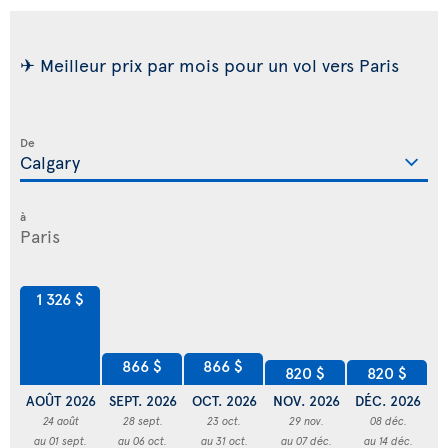
✈ Meilleur prix par mois pour un vol vers Paris
De
à
1 326 $
866 $
866 $
820 $
820 $
AOÛT 2026
SEPT. 2026
OCT. 2026
NOV. 2026
DÉC. 2026
JA
24 août
28 sept.
23 oct.
29 nov.
08 déc.
au 01 sept.
au 06 oct.
au 31 oct.
au 07 déc.
au 14 déc.