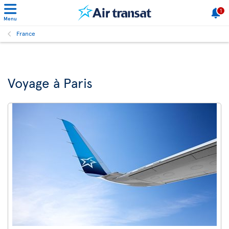
1
Menu
France
Voyage à Paris