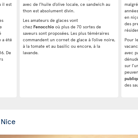
il est
avec de l’huile d’olive locale, ce sandwich au
malgré
thon est absolument divin.
années
en niço
es
Les amateurs de glaces vont
des pr
e
chez
Fenocchio
où plus de 70 sortes de
résiden
é
saveurs sont proposées. Les plus téméraires
e a été
commandent un cornet de glace à l’olive noire,
Pour l
à la tomate et au basilic ou encore, à la
vacanc
06. De
lavande.
avec p
rs
dénudé
sur l’u
peuven
publiq
des sa
 Nice