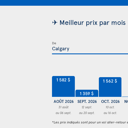
✈ Meilleur prix par mois
De
1 582 $
1 562 $
1 359 $
AOÛT 2026
SEPT. 2026
OCT. 2026
N
31 août
12 sept.
10 oct.
au 06 sept.
au 20 sept.
au 16 oct.
*Les prix indiqués sont pour un vol aller-retour e