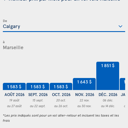
De
à
1 851 $
1 643 $
1 
1 583 $
1 583 $
1 583 $
AOÛT 2026
SEPT. 2026
OCT. 2026
NOV. 2026
DÉC. 2026
JAN
19 août
15 sept.
20 oct.
22 nov.
06 déc.
3
au 27 août
au 22 sept.
au 26 oct.
au 30 nov.
au 14 déc.
au
*Les prix indiqués sont pour un vol aller-retour et incluent les taxes et les
frais