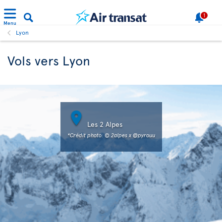
1
Menu
Lyon
Vols vers Lyon

Les 2 Alpes
*Crédit photo: © 2alpes x @pyrouu