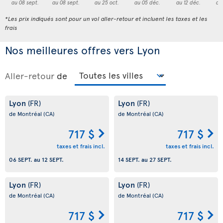
au 08 sept.
au 08 sept.
au 25 oct.
au 05 déc.
au 12 déc.
au
*Les prix indiqués sont pour un vol aller-retour et incluent les taxes et les
frais
Nos meilleures offres vers Lyon
Aller-retour
de
Lyon
Lyon
(FR)
(FR)
de Montréal
(CA)
de Montréal
(CA)
717 $
717 $
taxes et frais incl.
taxes et frais incl.
06 SEPT.
au
12 SEPT.
14 SEPT.
au
27 SEPT.
Lyon
Lyon
(FR)
(FR)
de Montréal
(CA)
de Montréal
(CA)
717 $
717 $