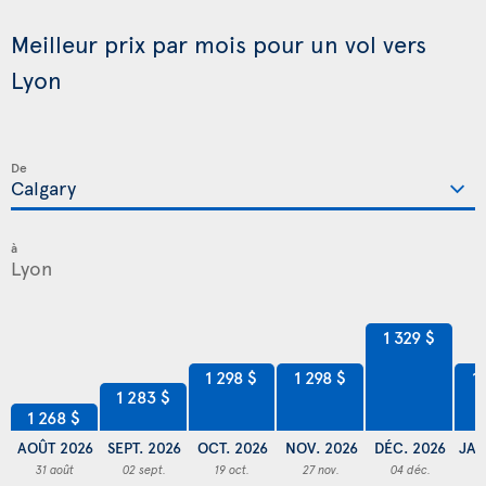
Meilleur prix par mois pour un vol vers
Lyon
De
à
1 329 $
1 298 $
1 298 $
1
1 283 $
1 268 $
AOÛT 2026
SEPT. 2026
OCT. 2026
NOV. 2026
DÉC. 2026
JAN
31 août
02 sept.
19 oct.
27 nov.
04 déc.
2