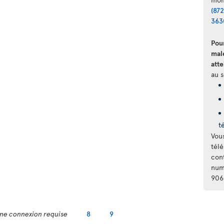
(87
363
Pou
mal
atte
au s
t
Vou
télé
con
num
906
ne connexion requise
8
9