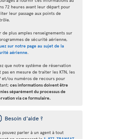
ouragés à fournir ces informations au
ns 72 heures avant leur départ pour
liter leur passage aux points de
trôle.
r de plus amples renseignements sur
 programmes de sécurité aérienne,
uez sur notre page au sujet de la
urité aérienne
.
ez que notre système de réservation
t pas en mesure de traiter les KTN, les
 et/ou numéros de recours pour
stant;
ces informations doivent être
rnies séparément du processus de
rvation via ce formulaire.
ü
Besoin d'aide ?
s pouvez parler à un agent à tout
ent en composant le
1-877-TRANSAT