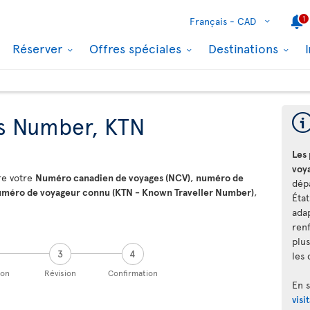
1
Français -
CAD
Réserver
Offres spéciales
Destinations
s Number, KTN
Les
voy
re votre
Numéro canadien de voyages (NCV)
,
numéro de
dép
méro de voyageur connu (KTN - Known Traveller Number)
,
Éta
ada
ren
plus
3
4
les 
ion
Révision
Confirmation
En 
visi