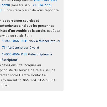
2-6728)
(sans frais) ou
+1-514-636-
0
. Il nous fera plaisir de vous répondre.
r les personnes sourdes et
entendantes ainsi que les personnes
intes d’un trouble de la parole
, accédez
ervice de relais Bell :
1-800-855-0511
(voix à téléscripteur)
711
(téléscripteur à voix)
1-800-855-1155
(téléscripteur à
éléscripteur)
s devez ensuite indiquer au
phoniste du service de relais Bell de
tacter notre Centre Contact au
éro suivant : 1-866-234-5136 ou 514-
-5196.