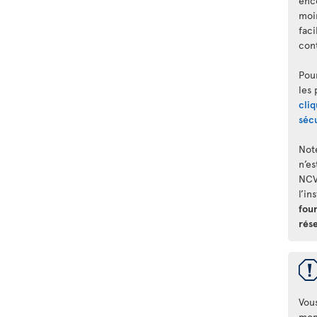
enc
moi
faci
con
Pou
les
cliq
séc
Not
n’es
NCV
l’in
fou
rése
Vou
mom