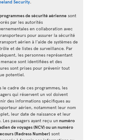
eland Security
.
 programmes de sécurité aérienne
sont
orés par les autorités
vernementales en collaboration avec
transporteurs pour assurer la sécurité
ransport aérien à l'aide de systèmes de
rôle et de listes de surveillance. Par
séquent, les personnes représentant
 menace sont identifiées et des
ures sont prises pour prévenir tout
ue potentiel.
s le cadre de ces programmes, les
agers qui réservent un vol doivent
rnir des informations spécifiques au
nsporteur aérien, notamment leur nom
plet, leur date de naissance et leur
e. Les passagers ayant reçu un
numéro
adien de voyages (NCV) ou un numéro
recours (Redress Number)
sont