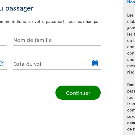
Hom
du passager
Les
omme indiqué sur votre passeport. Tous les champs
élab
gou
les 
Nom de famille
du t
cont
con
une
Date du vol
mes
risq
Dan
pass
Continuer
fou
tra
com
sex
can
de 