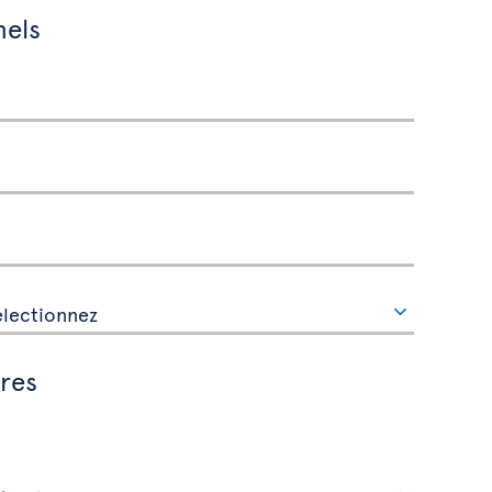
nels
res