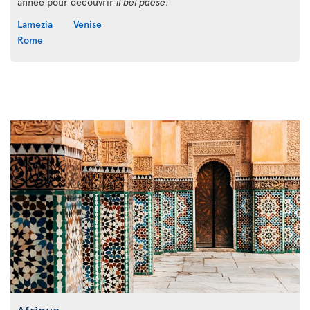
année pour découvrir
il bel paese
.
Lamezia
Venise
Rome
Afrique