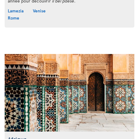
année pour découvrir
il bel paese
.
Lamezia
Venise
Rome
Afrique