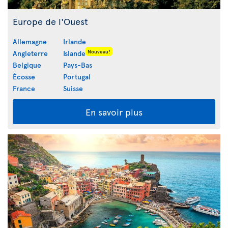
Europe de l'Ouest
Allemagne
Irlande
Nouveau!
Angleterre
Islande
Belgique
Pays-Bas
Écosse
Portugal
France
Suisse
En savoir plus