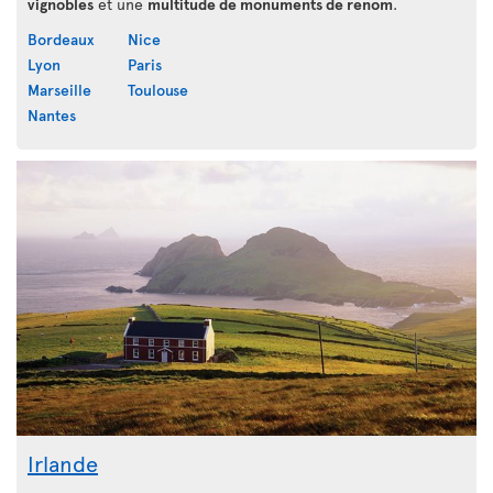
vignobles
et une
multitude de monuments de renom
.
Bordeaux
Nice
Lyon
Paris
Marseille
Toulouse
Nantes
Irlande