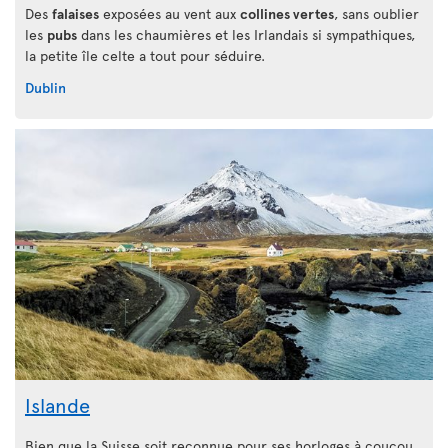
Des
falaises
exposées au vent aux
collines vertes
, sans oublier
les
pubs
dans les chaumières et les Irlandais si sympathiques,
la petite île celte a tout pour séduire.
Dublin
Islande
Bien que la Suisse soit reconnue pour ses horloges à coucou,