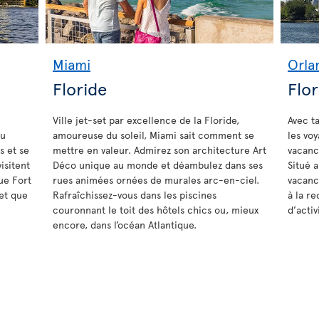
Miami
Orla
Floride
Flor
Ville jet-set par excellence de la Floride,
Avec t
au
amoureuse du soleil, Miami sait comment se
les vo
s et se
mettre en valeur. Admirez son architecture Art
vacanc
isitent
Déco unique au monde et déambulez dans ses
Situé 
ue Fort
rues animées ornées de murales arc-en-ciel.
vacanc
et que
Rafraîchissez-vous dans les piscines
à la r
couronnant le toit des hôtels chics ou, mieux
d’activ
encore, dans l’océan Atlantique.