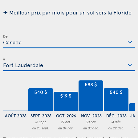
✈ Meilleur prix par mois pour un vol vers la Floride
De
à
588 $
540 $
540 $
519 $
4
AOÛT 2026
SEPT. 2026
OCT. 2026
NOV. 2026
DÉC. 2026
JAN
16 sept.
27 oct.
30 nov.
14 déc.
3
au 23 sept.
au 04 nov.
au 08 déc.
au 22 déc.
au