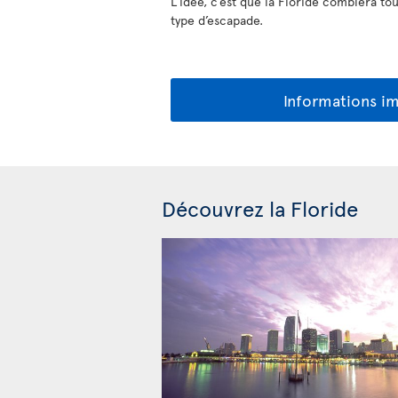
L’idée, c’est que la Floride comblera to
type d’escapade.
Informations i
Découvrez la Floride