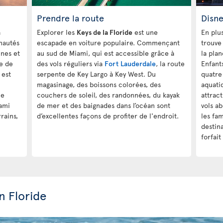
Prendre la route
Disn
a
Explorer les
Keys de la Floride
est une
En plus
nautés
escapade en voiture populaire. Commençant
trouve
nes et
au sud de Miami, qui est accessible grâce à
la pla
e de
des vols réguliers via
Fort Lauderdale
, la route
Enfant
 est
serpente de Key Largo à Key West. Du
quatre
magasinage, des boissons colorées, des
aquati
ne
couchers de soleil, des randonnées, du kayak
attrac
ami
de mer et des baignades dans l’océan sont
vols a
rains,
d’excellentes façons de profiter de l'endroit.
les fam
destin
forfait
n Floride