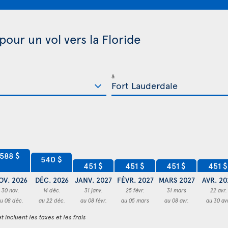
pour un vol vers la Floride
à
588 $
540 $
451 $
451 $
451 $
451 $
OV. 2026
DÉC. 2026
JANV. 2027
FÉVR. 2027
MARS 2027
AVR. 20
30 nov.
14 déc.
31 janv.
25 févr.
31 mars
22 avr.
u 08 déc.
au 22 déc.
au 08 févr.
au 05 mars
au 08 avr.
au 30 av
t incluent les taxes et les frais