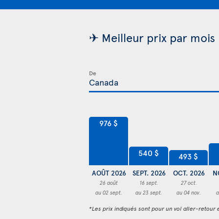
✈ Meilleur prix par mois 
De
976 $
540 $
493 $
AOÛT 2026
SEPT. 2026
OCT. 2026
N
26 août
16 sept.
27 oct.
au 02 sept.
au 23 sept.
au 04 nov.
a
*Les prix indiqués sont pour un vol aller-retour e