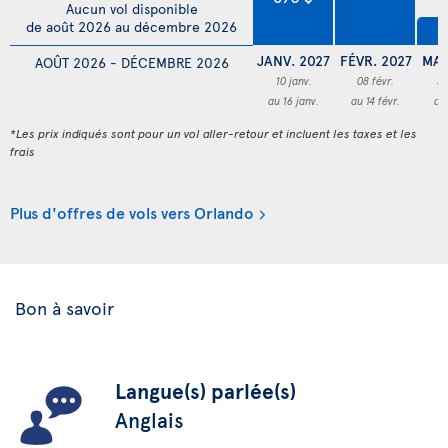
Aucun vol disponible
de août 2026 au décembre 2026
4
JANV. 2027
FÉVR. 2027
MAR
AOÛT 2026 - DÉCEMBRE 2026
10 janv.
08 févr.
3
au 16 janv.
au 14 févr.
au
*Les prix indiqués sont pour un vol aller-retour et incluent les taxes et les
frais
Plus d'offres de vols vers Orlando
Bon à savoir
Langue(s) parlée(s)
Anglais