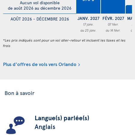
Aucun vol disponible
de août 2026 au décembre 2026
4
JANV. 2027
FÉVR. 2027
MAR
AOÛT 2026 - DÉCEMBRE 2026
17 janv.
07 févr.
3
au 23 janv.
au 14 févr.
au
*Les prix indiqués sont pour un vol aller-retour et incluent les taxes et les
frais
Plus d'offres de vols vers Orlando
Bon à savoir
Langue(s) parlée(s)
Anglais