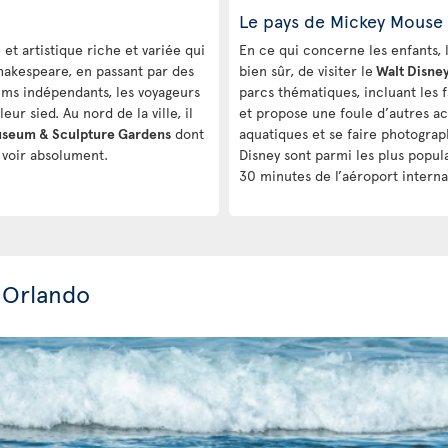
Le pays de Mickey Mouse
 et artistique riche et variée qui
En ce qui concerne les enfants, l
Shakespeare, en passant par des
bien sûr, de visiter le
Walt Disne
ilms indépendants, les voyageurs
parcs thématiques, incluant les
eur sied. Au nord de la ville, il
et propose une foule d’autres act
useum & Sculpture Gardens
dont
aquatiques et se faire photogra
à voir absolument.
Disney sont parmi les plus popul
30 minutes de l’aéroport interna
 Orlando