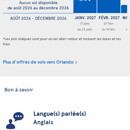
Aucun vol disponible
de août 2026 au décembre 2026
4
JANV. 2027
FÉVR. 2027
MAR
AOÛT 2026 - DÉCEMBRE 2026
17 janv.
07 févr.
3
au 23 janv.
au 14 févr.
au
*Les prix indiqués sont pour un vol aller-retour et incluent les taxes et les
frais
Plus d'offres de vols vers Orlando
Bon à savoir
Langue(s) parlée(s)
Anglais