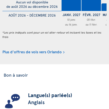
Aucun vol disponible
4
de août 2026 au décembre 2026
JANV. 2027
FÉVR. 2027
MAR
AOÛT 2026 - DÉCEMBRE 2026
10 janv.
05 févr.
3
au 16 janv.
au 11 févr.
au
*Les prix indiqués sont pour un vol aller-retour et incluent les taxes et les
frais
Plus d'offres de vols vers Orlando
Bon à savoir
Langue(s) parlée(s)
Anglais