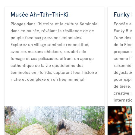
Musée Ah-Tah-Thi-Ki
Funky 
Plongez dans l'histoire et la culture Seminole
Fondée en 
dans ce musée, révélant la résilience de ce
Funky Bud
peuple face aux pressions coloniales.
l'une des b
Explorez un village seminole reconstitué,
de la Flori
avec ses maisons chickees, ses abris de
propose de
fumage et ses palissades, offrant un aperçu
comme l'IP
authentique de la vie quotidienne des
saisonnière
Seminoles en Floride, capturant leur histoire
dégustation
riche et complexe en un lieu immersif.
pour explor
de bière. 
créative in
internation