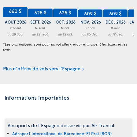
660 $
625 $
625 $
609 $
609 $
6
AOÛT 2026
SEPT. 2026
OCT. 2026
NOV. 2026
DÉC. 2026
JAN
20 août
14 sept.
14 oct.
27 nov.
11 déc.
2
au 28 août
au 22 sept.
au 22 oct.
au 05 déc.
au 19 déc.
au
*Les prix indiqués sont pour un vol aller-retour et incluent les taxes et les
frais
Plus d'offres de vols vers l'Espagne
Informations importantes
Aéroports de l'Espagne desservis par Air Transat
Aéroport international de Barcelone-El Prat (BCN)