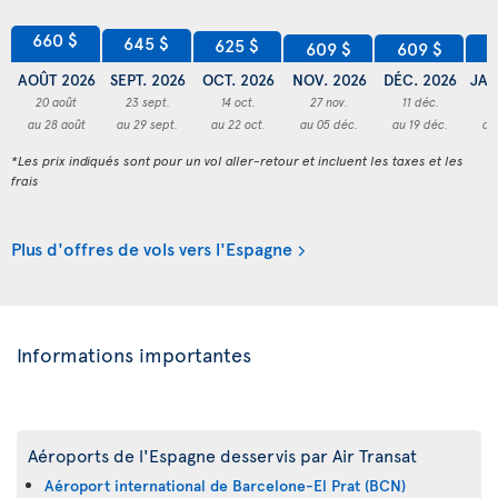
660 $
645 $
625 $
609 $
609 $
6
AOÛT 2026
SEPT. 2026
OCT. 2026
NOV. 2026
DÉC. 2026
JAN
20 août
23 sept.
14 oct.
27 nov.
11 déc.
2
au 28 août
au 29 sept.
au 22 oct.
au 05 déc.
au 19 déc.
au
*Les prix indiqués sont pour un vol aller-retour et incluent les taxes et les
frais
Plus d'offres de vols vers l'Espagne
Informations importantes
Aéroports de l'Espagne desservis par Air Transat
Aéroport international de Barcelone-El Prat (BCN)