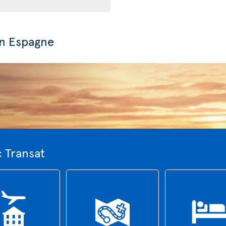
en Espagne
c Transat