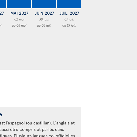
27
MAI 2027
JUIN 2027
JUIL. 2027
02 mai
30 juin
07 juil.
i
au 08 mai
au 08 juil.
au 15 juil.
e
st l’espagnol (ou castillan). L’anglais et
aussi être compris et parlés dans
stiques. Plusieurs langues co-officielles