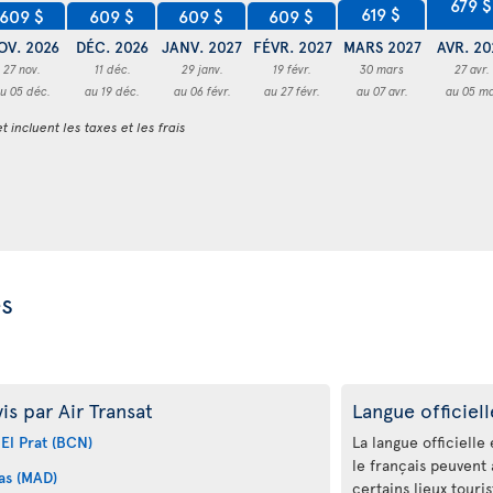
679 $
619 $
609 $
609 $
609 $
609 $
OV. 2026
DÉC. 2026
JANV. 2027
FÉVR. 2027
MARS 2027
AVR. 20
27 nov.
11 déc.
29 janv.
19 févr.
30 mars
27 avr.
u 05 déc.
au 19 déc.
au 06 févr.
au 27 févr.
au 07 avr.
au 05 ma
t incluent les taxes et les frais
es
s par Air Transat
Langue officiell
El Prat (BCN)
La langue officielle e
le français peuvent 
as (MAD)
certains lieux touri