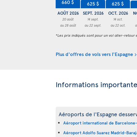
660 $
625 $
625 $
AOÛT 2026
SEPT. 2026
OCT. 2026
N
20 août
14 sept.
14 oct.
au 28 août
au 22 sept.
au 22 oct.
a
*Les prix indiqués sont pour un vol aller-retour e
Plus d'offres de vols vers l'Espagne
Informations important
Aéroports de l'Espagne desservi
Aéroport international de Barcelone-
Aéroport Adolfo Suarez Madrid-Baraj