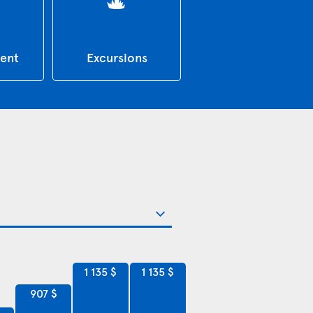
ent
Excursions
1 135 $
1 135 $
907 $