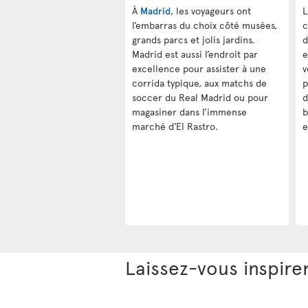
À
Madrid
, les voyageurs ont
L
l’embarras du choix côté musées,
c
grands parcs et jolis jardins.
d
Madrid est aussi l’endroit par
e
excellence pour assister à une
v
corrida typique, aux matchs de
p
soccer du Real Madrid ou pour
d
magasiner dans l’immense
b
marché d’El Rastro.
e
Laissez-vous inspire