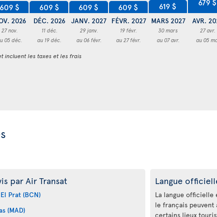
679 $
619 $
609 $
609 $
609 $
609 $
OV. 2026
DÉC. 2026
JANV. 2027
FÉVR. 2027
MARS 2027
AVR. 20
27 nov.
11 déc.
29 janv.
19 févr.
30 mars
27 avr.
u 05 déc.
au 19 déc.
au 06 févr.
au 27 févr.
au 07 avr.
au 05 ma
t incluent les taxes et les frais
es
s par Air Transat
Langue officiell
El Prat (BCN)
La langue officielle e
le français peuvent 
as (MAD)
certains lieux touri