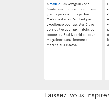
À
Madrid
, les voyageurs ont
L
l’embarras du choix côté musées,
c
grands parcs et jolis jardins.
d
Madrid est aussi l’endroit par
e
excellence pour assister à une
v
corrida typique, aux matchs de
p
soccer du Real Madrid ou pour
d
magasiner dans l’immense
b
marché d’El Rastro.
e
Laissez-vous inspire