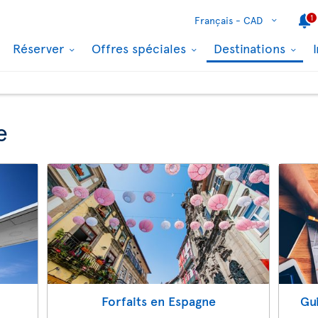
1
Français -
CAD
Réserver
Offres spéciales
Destinations
e
Forfaits en Espagne
Gu