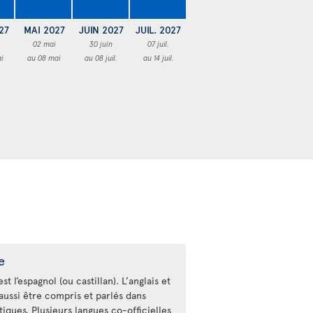
27
MAI 2027
JUIN 2027
JUIL. 2027
02 mai
30 juin
07 juil.
i
au 08 mai
au 08 juil.
au 14 juil.
e
st l’espagnol (ou castillan). L’anglais et
aussi être compris et parlés dans
stiques. Plusieurs langues co-officielles