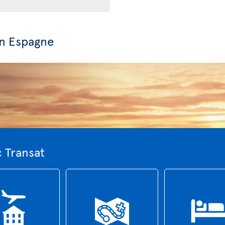
en Espagne
c Transat