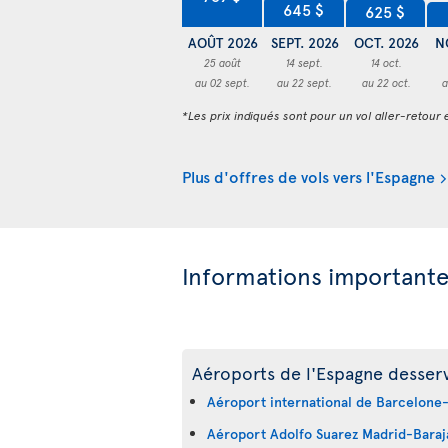
645 $
625 $
AOÛT 2026
SEPT. 2026
OCT. 2026
N
25 août
14 sept.
14 oct.
au 02 sept.
au 22 sept.
au 22 oct.
a
*Les prix indiqués sont pour un vol aller-retour e
Plus d'offres de vols vers l'Espagne
Informations important
Aéroports de l'Espagne desservi
Aéroport international de Barcelone-
Aéroport Adolfo Suarez Madrid-Baraj