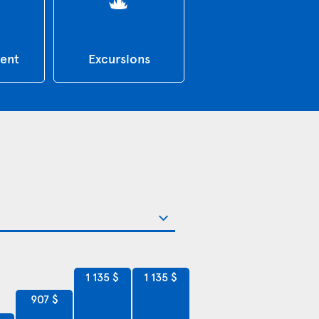
ent
Excursions
1 135 $
1 135 $
907 $