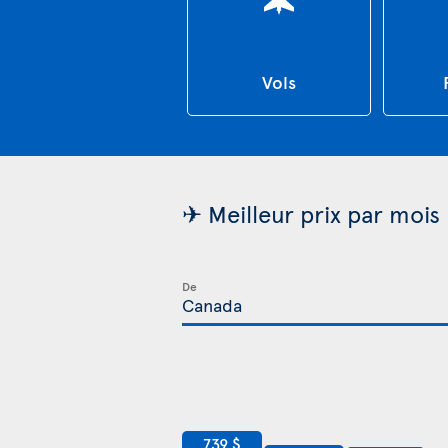
Vols
✈ Meilleur prix par mois
De
739 $