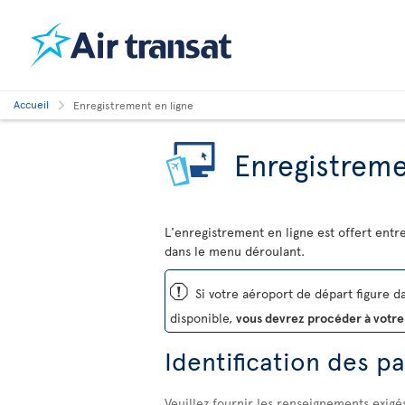
Accueil
Enregistrement en ligne
Enregistreme
L'enregistrement en ligne est offert entr
dans le menu déroulant.
ü
Si votre aéroport de départ figure dan
disponible,
vous devrez procéder à votre
Identification des p
Veuillez fournir les renseignements exigé