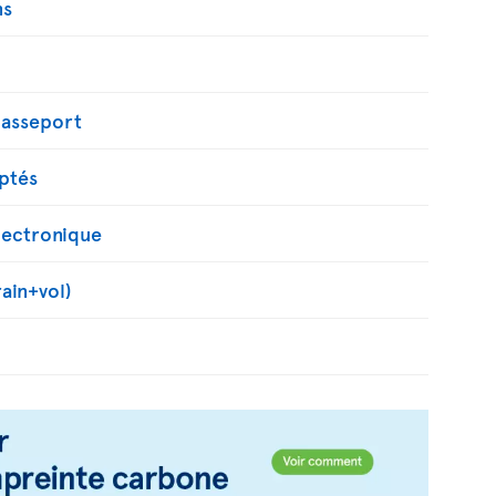
ns
passeport
ptés
ectronique
rain+vol)