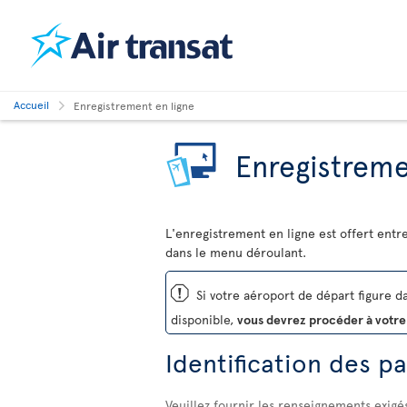
Accueil
Enregistrement en ligne
Enregistreme
L'enregistrement en ligne est offert entr
dans le menu déroulant.
ü
Si votre aéroport de départ figure dan
disponible,
vous devrez procéder à votre
Identification des p
Veuillez fournir les renseignements exigé