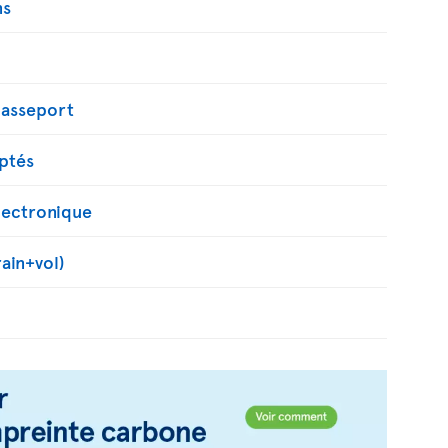
ns
passeport
ptés
ectronique
rain+vol)