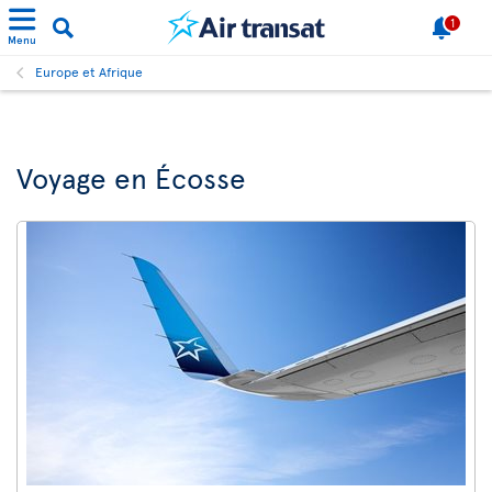
1
Menu
Europe et Afrique
Voyage en Écosse