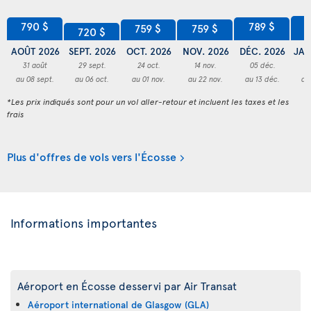
8
790 $
789 $
759 $
759 $
720 $
AOÛT 2026
SEPT. 2026
OCT. 2026
NOV. 2026
DÉC. 2026
JAN
31 août
29 sept.
24 oct.
14 nov.
05 déc.
2
au 08 sept.
au 06 oct.
au 01 nov.
au 22 nov.
au 13 déc.
au
*Les prix indiqués sont pour un vol aller-retour et incluent les taxes et les
frais
Plus d'offres de vols vers l'Écosse
Informations importantes
Aéroport en Écosse desservi par Air Transat
Aéroport international de Glasgow (GLA)