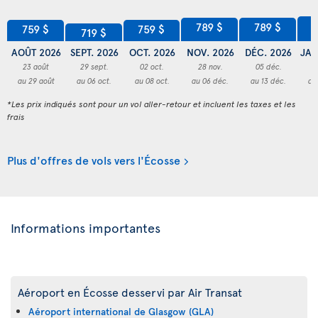
8
789 $
789 $
759 $
759 $
719 $
AOÛT 2026
SEPT. 2026
OCT. 2026
NOV. 2026
DÉC. 2026
JAN
23 août
29 sept.
02 oct.
28 nov.
05 déc.
2
au 29 août
au 06 oct.
au 08 oct.
au 06 déc.
au 13 déc.
au
*Les prix indiqués sont pour un vol aller-retour et incluent les taxes et les
frais
Plus d'offres de vols vers l'Écosse
Informations importantes
Aéroport en Écosse desservi par Air Transat
Aéroport international de Glasgow (GLA)