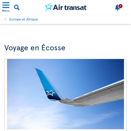
1
Menu
Europe et Afrique
Voyage en Écosse