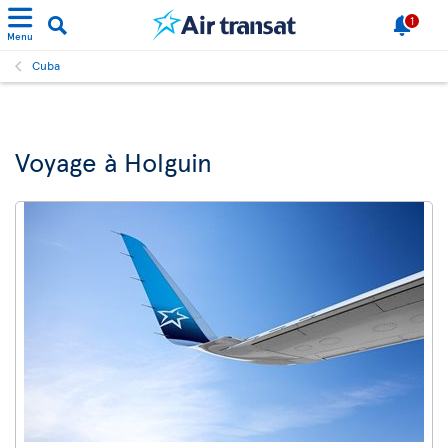
1
Menu
Cuba
Voyage à Holguin