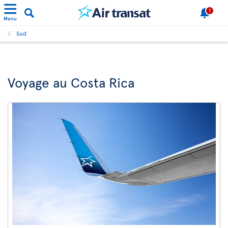
1
Menu
Sud
Voyage au Costa Rica