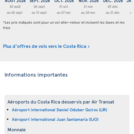
AOÛT 2026
SEPT. 2026
OCT. 2026
NOV. 2026
DÉC. 2026
JAN
30 août
06 sept.
31 oct.
21 nov.
05 déc.
2
au 06 sept.
au 13 sept.
au 07 nov.
au 28 nov.
au 12 déc.
au
*Les prix indiqués sont pour un vol aller-retour et incluent les taxes et les
frais
Plus d'offres de vols vers le Costa Rica
Informations importantes
Aéroports du Costa Rica desservis par Air Transat
Aéroport international Daniel Oduber Quiros (LIR)
Aéroport international Juan Santamaria (SJO)
Monnaie