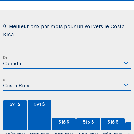
✈ Meilleur prix par mois pour un vol vers le Costa
Rica
De
à
591 $
591 $
516 $
516 $
516 $
5