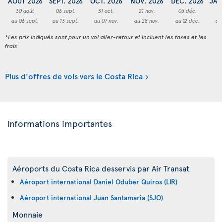
AOÛT 2026
SEPT. 2026
OCT. 2026
NOV. 2026
DÉC. 2026
JAN
30 août
06 sept.
31 oct.
21 nov.
05 déc.
2
au 06 sept.
au 13 sept.
au 07 nov.
au 28 nov.
au 12 déc.
au
*Les prix indiqués sont pour un vol aller-retour et incluent les taxes et les
frais
Plus d'offres de vols vers le Costa Rica
Informations importantes
Aéroports du Costa Rica desservis par Air Transat
Aéroport international Daniel Oduber Quiros (LIR)
Aéroport international Juan Santamaria (SJO)
Monnaie