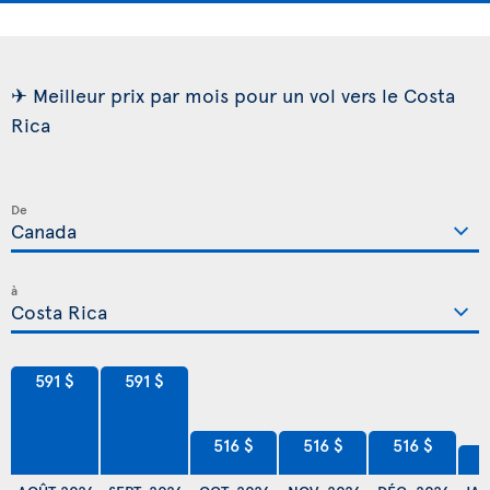
✈ Meilleur prix par mois pour un vol vers le Costa
Rica
De
à
591 $
591 $
516 $
516 $
516 $
5