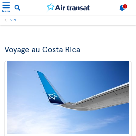
1
Menu
Sud
Voyage au Costa Rica