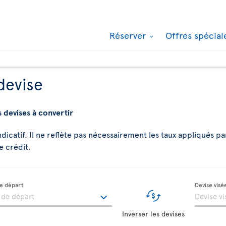
Réserver
Offres spécia
devise
s devises à convertir
indicatif. Il ne reflète pas nécessairement les taux appliqués pa
e crédit.
de départ
Devise visé
Inverser les devises