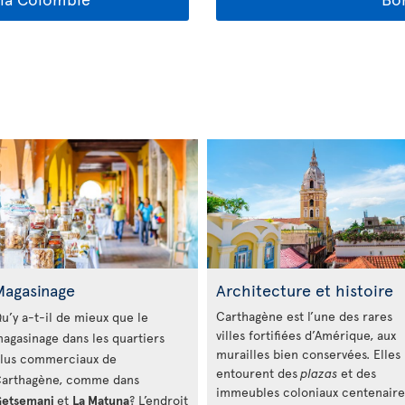
Magasinage
Architecture et histoire
Carthagène est l’une des rares
u’y a-t-il de mieux que le
villes fortifiées d’Amérique, aux
agasinage dans les quartiers
murailles bien conservées. Elles
lus commerciaux de
entourent des
plazas
et des
arthagène, comme dans
immeubles coloniaux centenaire
etsemani
et
La Matuna
? L’endroit