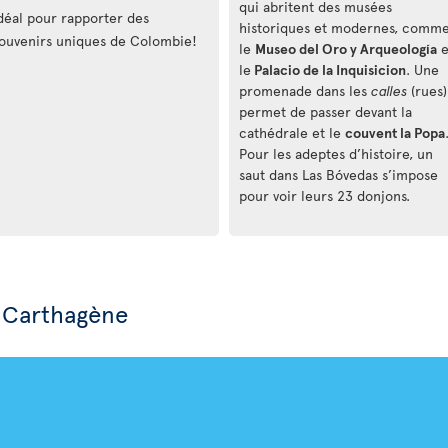
qui abritent des musées
déal pour rapporter des
historiques et modernes, comm
ouvenirs uniques de Colombie!
le
Museo del Oro y Arqueología
e
le
Palacio de la Inquisicion
. Une
promenade dans les
calles
(rues)
permet de passer devant la
cathédrale et le
couvent la Popa
Pour les adeptes d’histoire, un
saut dans Las Bóvedas s’impose
pour voir leurs 23 donjons.
à Carthagène