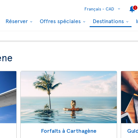
1
Français -
CAD
Réserver
Offres spéciales
Destinations
ène
Forfaits à Carthagène
Gui