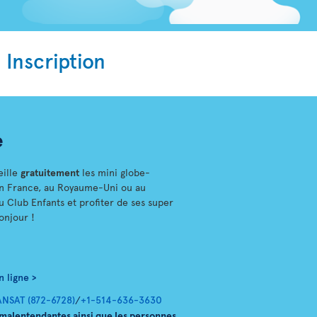
Inscription
e
eille
gratuitement
les mini globe-
 en France, au Royaume-Uni ou au
Club Enfants et profiter de ses super
onjour !
n ligne
>
ANSAT (872-6728)
/
+1-514-636-3630
 malentendantes ainsi que les personnes