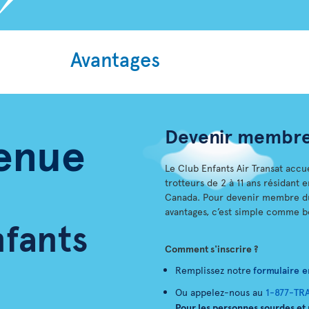
Avantages
Devenir membr
enue
Le Club Enfants Air Transat accu
trotteurs de 2 à 11 ans résidant
Canada. Pour devenir membre du 
avantages, c’est simple comme b
nfants
Comment s'inscrire ?
Remplissez notre
formulaire e
Ou appelez-nous au
1-877-TR
Pour les personnes sourdes et