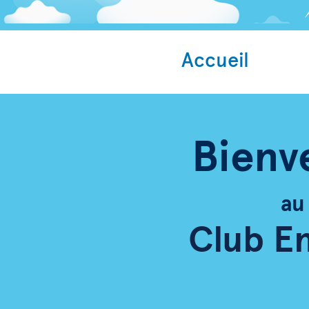
Accueil
Bienv
au
Club E