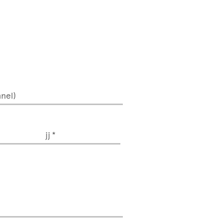
nel)
jj