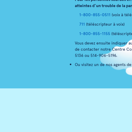
atteintes d’un trouble de la pa
1-800-855-0511
(voix à tél
711
(téléscripteur à voix)
1-800-855-1155
(téléscript
Vous devez ensuite indiquer au
de contacter notre Centre Co
5136 ou 514-906-5196.
Ou visitez un de nos agents de