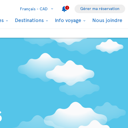
1
Gérer ma réservation
Français -
CAD
les
Destinations
Info voyage
Nous joindre