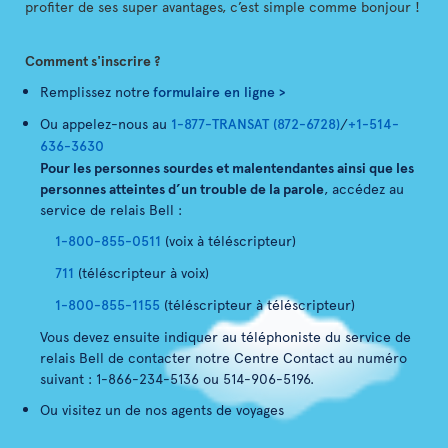
profiter de ses super avantages, c’est simple comme bonjour !
Comment s'inscrire ?
Remplissez notre
formulaire en ligne
>
Ou appelez-nous au
1-877-TRANSAT (872-6728)
/
+1-514-
636-3630
Pour les personnes sourdes et malentendantes ainsi que les
personnes atteintes d’un trouble de la parole
, accédez au
service de relais Bell :
1-800-855-0511
(voix à téléscripteur)
711
(téléscripteur à voix)
1-800-855-1155
(téléscripteur à téléscripteur)
Vous devez ensuite indiquer au téléphoniste du service de
relais Bell de contacter notre Centre Contact au numéro
suivant : 1-866-234-5136 ou 514-906-5196.
Ou visitez un de nos agents de voyages