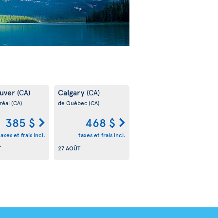
uver
Calgary
(CA)
(CA)
réal
(CA)
de Québec
(CA)
385 $
468 $
taxes et frais incl.
taxes et frais incl.
T
27 AOÛT