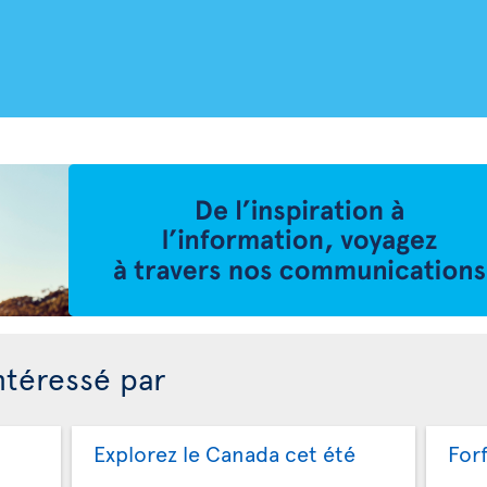
ntéressé par
Explorez le Canada cet été
For