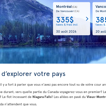
Montréal
Vanco
(CA)
De Vancouver
De Mont
(CA)
335$
38
taxes & frais incl.
taxes & 
30 août 2026
20 aoû
d’explorer votre pays
 il y a fort à parier que vous n’avez pas encore tout vu de votre cour ar
née durant, vers quelle partie du Canada voyagerez-vous en premier? L
? Le flot incessant de
Niagara Falls
? Les allées en pavé du
Vieux-Montr
da n’attendent que vous.