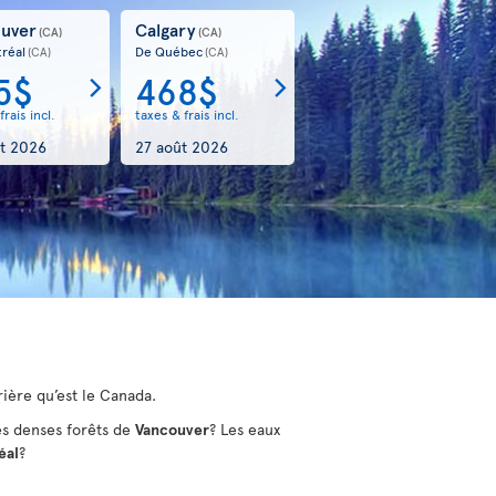
uver
Calgary
(CA)
(CA)
réal
De Québec
(CA)
(CA)
5$
468$
frais incl.
taxes & frais incl.
t 2026
27 août 2026
rière qu’est le Canada.
es denses forêts de
Vancouver
? Les eaux
éal
?