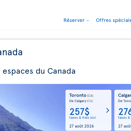
Réserver
Offres spécia
anada
ds espaces du Canada
Toronto
Calga
(CA)
De Calgary
De Toro
(CA)
257$
27
taxes & frais incl.
taxes & 
27 août 2026
27 aoû