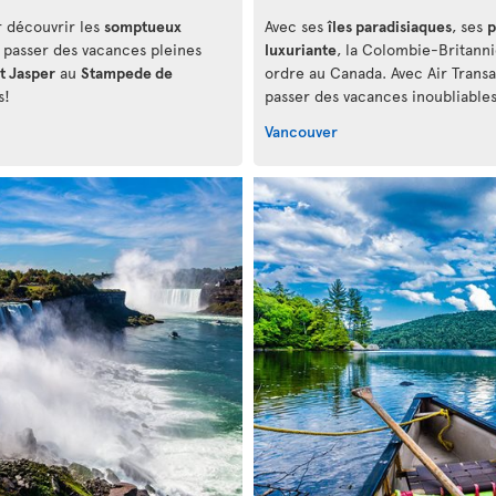
r découvrir les
somptueux
Avec ses
îles paradisiaques
, ses
p
 passer des vacances pleines
luxuriante
, la Colombie-Britann
t Jasper
au
Stampede de
ordre au Canada. Avec Air Trans
s!
passer des vacances inoubliable
Vancouver