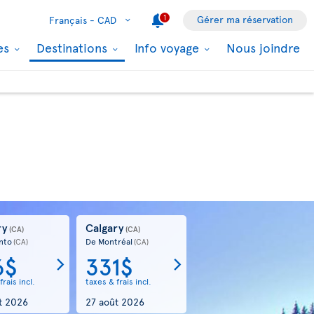
1
Gérer ma réservation
Français -
CAD
les
Destinations
Info voyage
Nous joindre
ry
Calgary
(CA)
(CA)
nto
De Montréal
(CA)
(CA)
6$
331$
frais incl.
taxes & frais incl.
t 2026
27 août 2026