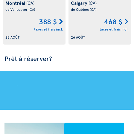
Montréal
Calgary
(CA)
(CA)
de Vancouver
(CA)
de Québec
(CA)
388 $
468 $
taxes et frais incl.
taxes et frais incl.
28 AOÛT
26 AOÛT
Prêt à réserver?