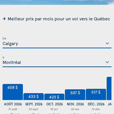
✈ Meilleur prix par mois pour un vol vers le Québec
De
à
7
608 $
517 $
507 $
433 $
423 $
AOÛT 2026
SEPT. 2026
OCT. 2026
NOV. 2026
DÉC. 2026
JAN
31 août
30 sept.
18 oct.
04 nov.
10 déc.
3