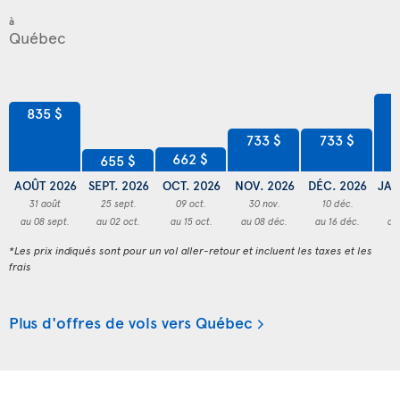
à
8
835 $
733 $
733 $
662 $
655 $
AOÛT 2026
SEPT. 2026
OCT. 2026
NOV. 2026
DÉC. 2026
JAN
31 août
25 sept.
09 oct.
30 nov.
10 déc.
3
au 08 sept.
au 02 oct.
au 15 oct.
au 08 déc.
au 16 déc.
au
*Les prix indiqués sont pour un vol aller-retour et incluent les taxes et les
frais
Plus d'offres de vols vers Québec