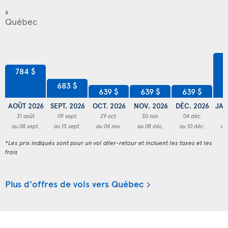
à
8
784 $
683 $
639 $
639 $
639 $
AOÛT 2026
SEPT. 2026
OCT. 2026
NOV. 2026
DÉC. 2026
JAN
31 août
09 sept.
29 oct.
30 nov.
04 déc.
3
au 08 sept.
au 15 sept.
au 04 nov.
au 08 déc.
au 10 déc.
au
*Les prix indiqués sont pour un vol aller-retour et incluent les taxes et les
frais
Plus d'offres de vols vers Québec