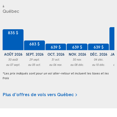
à
8
835 $
683 $
639 $
639 $
639 $
AOÛT 2026
SEPT. 2026
OCT. 2026
NOV. 2026
DÉC. 2026
JAN
30 août
29 sept.
31 oct.
30 nov.
04 déc.
3
au 07 sept.
au 05 oct.
au 06 nov.
au 08 déc.
au 10 déc.
au
*Les prix indiqués sont pour un vol aller-retour et incluent les taxes et les
frais
Plus d'offres de vols vers Québec