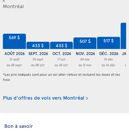
à
7
569 $
517 $
507 $
433 $
433 $
AOÛT 2026
SEPT. 2026
OCT. 2026
NOV. 2026
DÉC. 2026
JAN
31 août
30 sept.
17 oct.
04 nov.
10 déc.
3
au 08 sept.
au 08 oct.
au 24 oct.
au 12 nov.
au 16 déc.
au
*Les prix indiqués sont pour un vol aller-retour et incluent les taxes et les
frais
Plus d'offres de vols vers Montréal
Bon à savoir