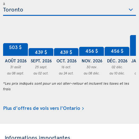
à
6
503 $
456 $
456 $
439 $
439 $
AOÛT 2026
SEPT. 2026
OCT. 2026
NOV. 2026
DÉC. 2026
JAN
31 août
25 sept.
16 oct.
30 nov.
02 déc.
3
au 08 sept.
au 02 oct.
au 24 oct.
au 08 déc.
au 10 déc.
au
*Les prix indiqués sont pour un vol aller-retour et incluent les taxes et les
frais
Plus d'offres de vols vers l'Ontario
Informations importantes