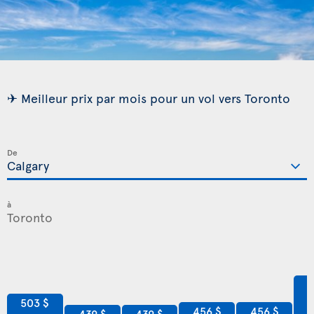
✈ Meilleur prix par mois pour un vol vers Toronto
De
à
6
503 $
456 $
456 $
439 $
439 $