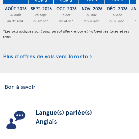
AOÛT 2026
SEPT. 2026
OCT. 2026
NOV. 2026
DÉC. 2026
JAN
31 août
25 sept.
16 oct.
30 nov.
02 déc.
3
au 08 sept.
au 02 oct.
au 24 oct.
au 08 déc.
au 10 déc.
au
*Les prix indiqués sont pour un vol aller-retour et incluent les taxes et les
frais
Plus d'offres de vols vers Toronto
Bon à savoir
Langue(s) parlée(s)
Anglais