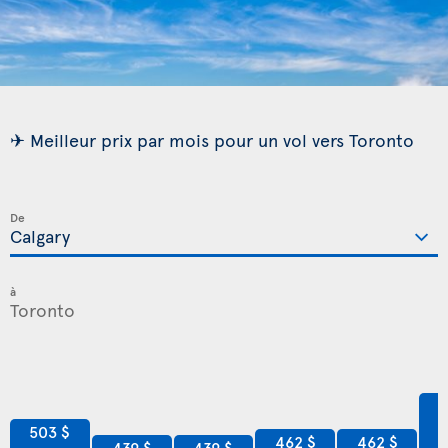
✈ Meilleur prix par mois pour un vol vers Toronto
De
à
6
503 $
462 $
462 $
439 $
439 $