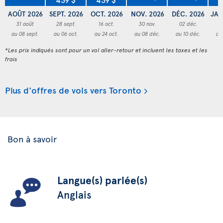
AOÛT 2026
SEPT. 2026
OCT. 2026
NOV. 2026
DÉC. 2026
JAN
31 août
28 sept.
16 oct.
30 nov.
02 déc.
3
au 08 sept.
au 06 oct.
au 24 oct.
au 08 déc.
au 10 déc.
au
*Les prix indiqués sont pour un vol aller-retour et incluent les taxes et les
frais
Plus d'offres de vols vers Toronto
Bon à savoir
Langue(s) parlée(s)
Anglais