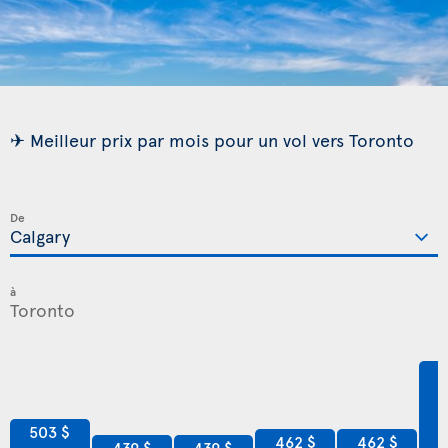
✈ Meilleur prix par mois pour un vol vers Toronto
De
à
7
503 $
462 $
462 $
439 $
439 $