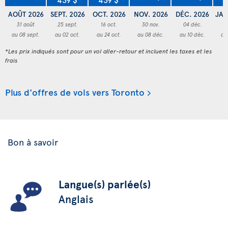
AOÛT 2026
SEPT. 2026
OCT. 2026
NOV. 2026
DÉC. 2026
JAN
31 août
25 sept.
16 oct.
30 nov.
04 déc.
3
au 08 sept.
au 02 oct.
au 24 oct.
au 08 déc.
au 10 déc.
au
*Les prix indiqués sont pour un vol aller-retour et incluent les taxes et les
frais
Plus d'offres de vols vers Toronto
Bon à savoir
Langue(s) parlée(s)
Anglais