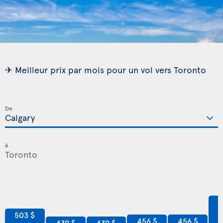
✈ Meilleur prix par mois pour un vol vers Toronto
De
à
6
503 $
456 $
456 $
439 $
439 $