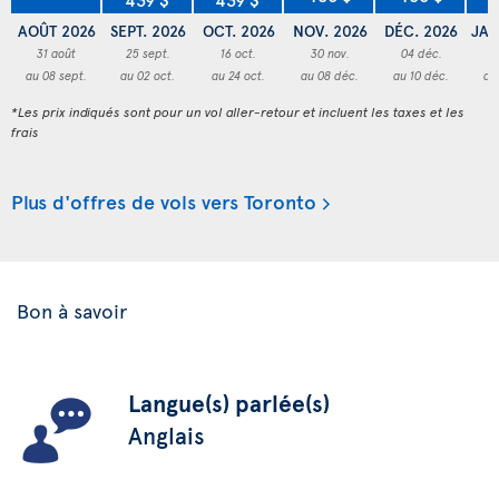
AOÛT 2026
SEPT. 2026
OCT. 2026
NOV. 2026
DÉC. 2026
JAN
31 août
25 sept.
16 oct.
30 nov.
04 déc.
3
au 08 sept.
au 02 oct.
au 24 oct.
au 08 déc.
au 10 déc.
au
*Les prix indiqués sont pour un vol aller-retour et incluent les taxes et les
frais
Plus d'offres de vols vers Toronto
Bon à savoir
Langue(s) parlée(s)
Anglais